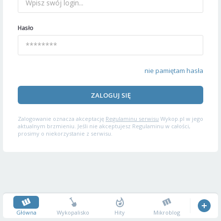
Hasło
nie pamiętam hasła
ZALOGUJ SIĘ
Zalogowanie oznacza akceptację
Regulaminu serwisu
Wykop.pl w jego
aktualnym brzmieniu. Jeśli nie akceptujesz Regulaminu w całości,
prosimy o niekorzystanie z serwisu.
Główna
Wykopalisko
Hity
Mikroblog