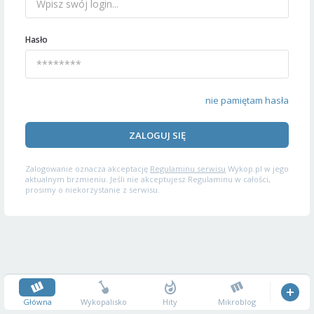
Hasło
nie pamiętam hasła
ZALOGUJ SIĘ
Zalogowanie oznacza akceptację
Regulaminu serwisu
Wykop.pl w jego
aktualnym brzmieniu. Jeśli nie akceptujesz Regulaminu w całości,
prosimy o niekorzystanie z serwisu.
Główna
Wykopalisko
Hity
Mikroblog