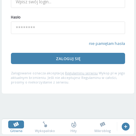
Hasło
nie pamiętam hasła
ZALOGUJ SIĘ
Zalogowanie oznacza akceptację
Regulaminu serwisu
Wykop.pl w jego
aktualnym brzmieniu. Jeśli nie akceptujesz Regulaminu w całości,
prosimy o niekorzystanie z serwisu.
Główna
Wykopalisko
Hity
Mikroblog