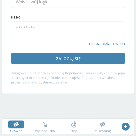
Hasło
nie pamiętam hasła
ZALOGUJ SIĘ
Zalogowanie oznacza akceptację
Regulaminu serwisu
Wykop.pl w jego
aktualnym brzmieniu. Jeśli nie akceptujesz Regulaminu w całości,
prosimy o niekorzystanie z serwisu.
Główna
Wykopalisko
Hity
Mikroblog