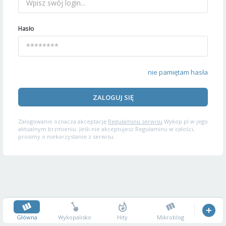
Hasło
nie pamiętam hasła
ZALOGUJ SIĘ
Zalogowanie oznacza akceptację
Regulaminu serwisu
Wykop.pl w jego
aktualnym brzmieniu. Jeśli nie akceptujesz Regulaminu w całości,
prosimy o niekorzystanie z serwisu.
Główna
Wykopalisko
Hity
Mikroblog