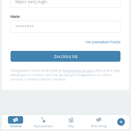
Hasło
nie pamiętam hasła
ZALOGUJ SIĘ
Zalogowanie oznacza akceptację
Regulaminu serwisu
Wykop.pl w jego
aktualnym brzmieniu. Jeśli nie akceptujesz Regulaminu w całości,
prosimy o niekorzystanie z serwisu.
Główna
Wykopalisko
Hity
Mikroblog