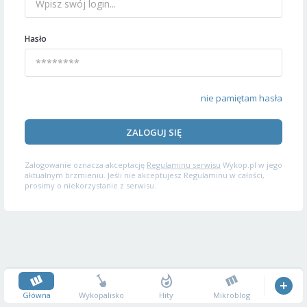
Hasło
nie pamiętam hasła
ZALOGUJ SIĘ
Zalogowanie oznacza akceptację
Regulaminu serwisu
Wykop.pl w jego
aktualnym brzmieniu. Jeśli nie akceptujesz Regulaminu w całości,
prosimy o niekorzystanie z serwisu.
Główna
Wykopalisko
Hity
Mikroblog