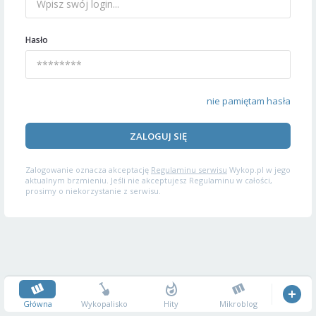
Hasło
nie pamiętam hasła
ZALOGUJ SIĘ
Zalogowanie oznacza akceptację
Regulaminu serwisu
Wykop.pl w jego
aktualnym brzmieniu. Jeśli nie akceptujesz Regulaminu w całości,
prosimy o niekorzystanie z serwisu.
Główna
Wykopalisko
Hity
Mikroblog