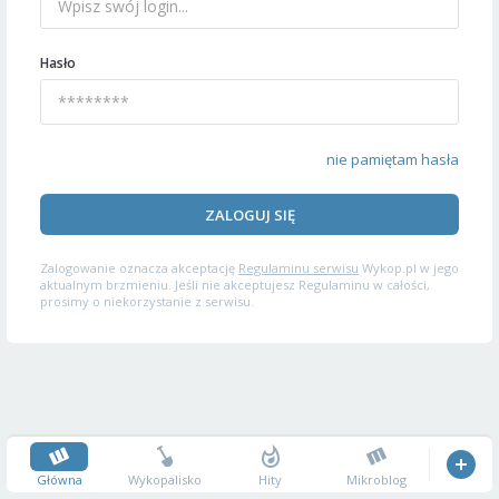
Hasło
nie pamiętam hasła
ZALOGUJ SIĘ
Zalogowanie oznacza akceptację
Regulaminu serwisu
Wykop.pl w jego
aktualnym brzmieniu. Jeśli nie akceptujesz Regulaminu w całości,
prosimy o niekorzystanie z serwisu.
Główna
Wykopalisko
Hity
Mikroblog