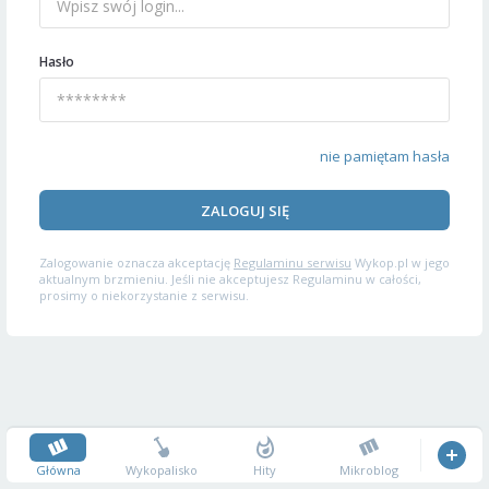
Hasło
nie pamiętam hasła
ZALOGUJ SIĘ
Zalogowanie oznacza akceptację
Regulaminu serwisu
Wykop.pl w jego
aktualnym brzmieniu. Jeśli nie akceptujesz Regulaminu w całości,
prosimy o niekorzystanie z serwisu.
Główna
Wykopalisko
Hity
Mikroblog