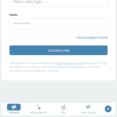
Hasło
nie pamiętam hasła
ZALOGUJ SIĘ
Zalogowanie oznacza akceptację
Regulaminu serwisu
Wykop.pl w jego
aktualnym brzmieniu. Jeśli nie akceptujesz Regulaminu w całości,
prosimy o niekorzystanie z serwisu.
Główna
Wykopalisko
Hity
Mikroblog