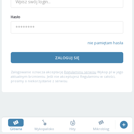
Hasło
nie pamiętam hasła
ZALOGUJ SIĘ
Zalogowanie oznacza akceptację
Regulaminu serwisu
Wykop.pl w jego
aktualnym brzmieniu. Jeśli nie akceptujesz Regulaminu w całości,
prosimy o niekorzystanie z serwisu.
Główna
Wykopalisko
Hity
Mikroblog