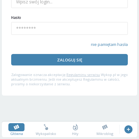
Hasło
nie pamiętam hasła
ZALOGUJ SIĘ
Zalogowanie oznacza akceptację
Regulaminu serwisu
Wykop.pl w jego
aktualnym brzmieniu. Jeśli nie akceptujesz Regulaminu w całości,
prosimy o niekorzystanie z serwisu.
Główna
Wykopalisko
Hity
Mikroblog