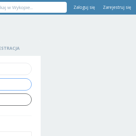
Zaloguj się
Zarejestruj się
ESTRACJA