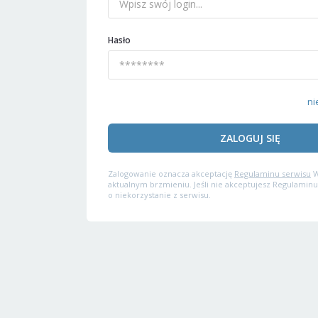
Hasło
ni
ZALOGUJ SIĘ
Zalogowanie oznacza akceptację
Regulaminu serwisu
W
aktualnym brzmieniu. Jeśli nie akceptujesz Regulaminu
o niekorzystanie z serwisu.