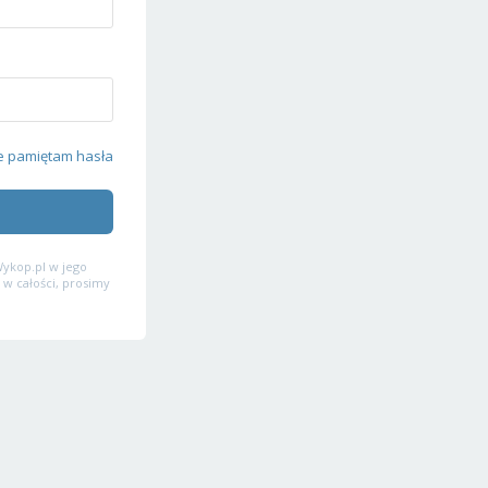
e pamiętam hasła
ykop.pl w jego
 w całości, prosimy