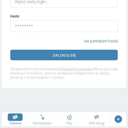
Hasło
nie pamiętam hasła
ZALOGUJ SIĘ
Zalogowanie oznacza akceptację
Regulaminu serwisu
Wykop.pl w jego
aktualnym brzmieniu. Jeśli nie akceptujesz Regulaminu w całości,
prosimy o niekorzystanie z serwisu.
Główna
Wykopalisko
Hity
Mikroblog