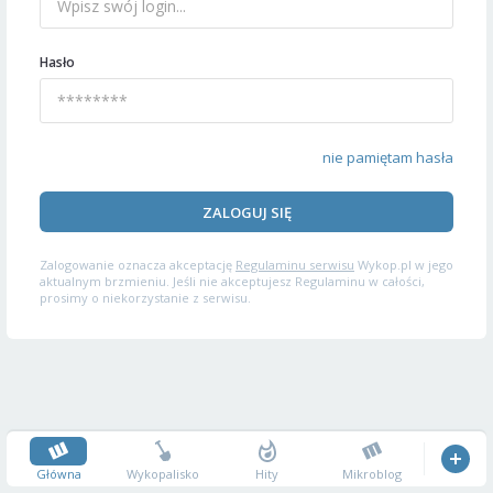
Hasło
nie pamiętam hasła
ZALOGUJ SIĘ
Zalogowanie oznacza akceptację
Regulaminu serwisu
Wykop.pl w jego
aktualnym brzmieniu. Jeśli nie akceptujesz Regulaminu w całości,
prosimy o niekorzystanie z serwisu.
Główna
Wykopalisko
Hity
Mikroblog