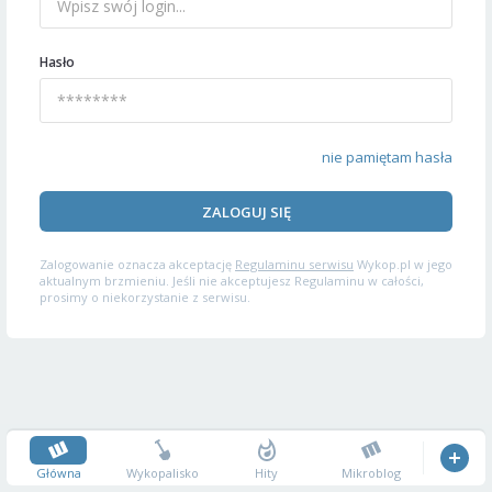
Hasło
nie pamiętam hasła
ZALOGUJ SIĘ
Zalogowanie oznacza akceptację
Regulaminu serwisu
Wykop.pl w jego
aktualnym brzmieniu. Jeśli nie akceptujesz Regulaminu w całości,
prosimy o niekorzystanie z serwisu.
Główna
Wykopalisko
Hity
Mikroblog