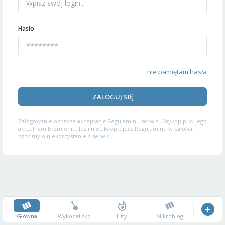
Hasło
nie pamiętam hasła
ZALOGUJ SIĘ
Zalogowanie oznacza akceptację
Regulaminu serwisu
Wykop.pl w jego
aktualnym brzmieniu. Jeśli nie akceptujesz Regulaminu w całości,
prosimy o niekorzystanie z serwisu.
Główna
Wykopalisko
Hity
Mikroblog