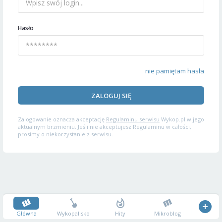
Hasło
nie pamiętam hasła
ZALOGUJ SIĘ
Zalogowanie oznacza akceptację
Regulaminu serwisu
Wykop.pl w jego
aktualnym brzmieniu. Jeśli nie akceptujesz Regulaminu w całości,
prosimy o niekorzystanie z serwisu.
Główna
Wykopalisko
Hity
Mikroblog