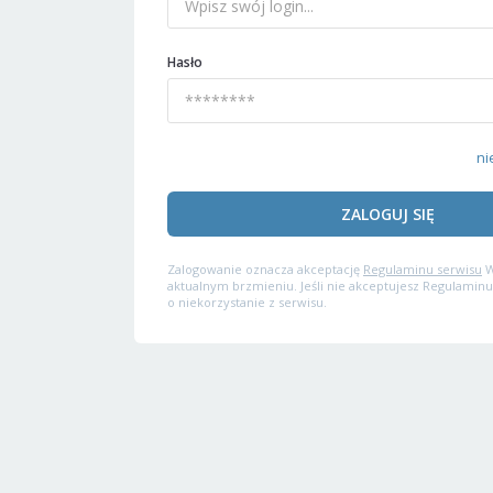
Hasło
ni
ZALOGUJ SIĘ
Zalogowanie oznacza akceptację
Regulaminu serwisu
W
aktualnym brzmieniu. Jeśli nie akceptujesz Regulaminu
o niekorzystanie z serwisu.