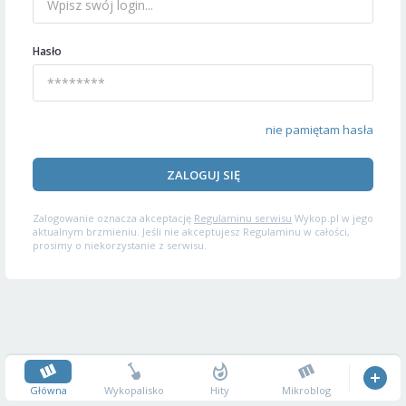
Hasło
nie pamiętam hasła
ZALOGUJ SIĘ
Zalogowanie oznacza akceptację
Regulaminu serwisu
Wykop.pl w jego
aktualnym brzmieniu. Jeśli nie akceptujesz Regulaminu w całości,
prosimy o niekorzystanie z serwisu.
Główna
Wykopalisko
Hity
Mikroblog