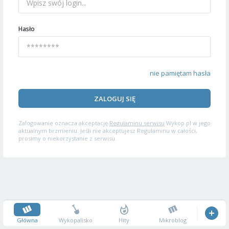
Hasło
nie pamiętam hasła
ZALOGUJ SIĘ
Zalogowanie oznacza akceptację
Regulaminu serwisu
Wykop.pl w jego
aktualnym brzmieniu. Jeśli nie akceptujesz Regulaminu w całości,
prosimy o niekorzystanie z serwisu.
Główna
Wykopalisko
Hity
Mikroblog