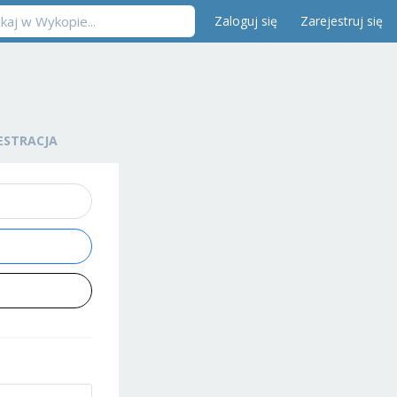
Zaloguj się
Zarejestruj się
ESTRACJA