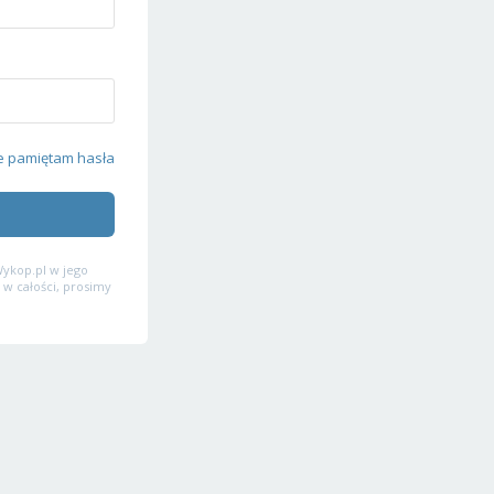
e pamiętam hasła
ykop.pl w jego
 w całości, prosimy