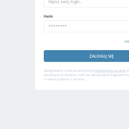
Hasło
ni
ZALOGUJ SIĘ
Zalogowanie oznacza akceptację
Regulaminu serwisu
W
aktualnym brzmieniu. Jeśli nie akceptujesz Regulaminu
o niekorzystanie z serwisu.