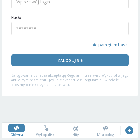
Hasło
nie pamiętam hasła
ZALOGUJ SIĘ
Zalogowanie oznacza akceptację
Regulaminu serwisu
Wykop.pl w jego
aktualnym brzmieniu. Jeśli nie akceptujesz Regulaminu w całości,
prosimy o niekorzystanie z serwisu.
Główna
Wykopalisko
Hity
Mikroblog