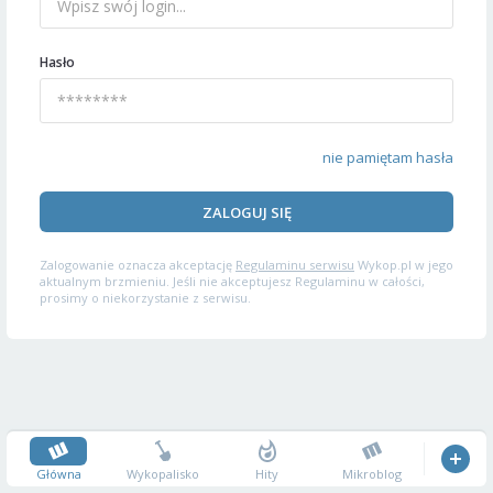
Hasło
nie pamiętam hasła
ZALOGUJ SIĘ
Zalogowanie oznacza akceptację
Regulaminu serwisu
Wykop.pl w jego
aktualnym brzmieniu. Jeśli nie akceptujesz Regulaminu w całości,
prosimy o niekorzystanie z serwisu.
Główna
Wykopalisko
Hity
Mikroblog