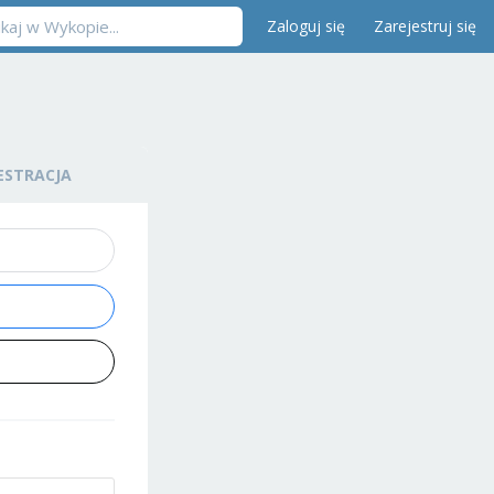
Zaloguj się
Zarejestruj się
ESTRACJA