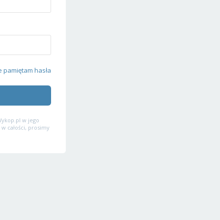
e pamiętam hasła
ykop.pl w jego
 w całości, prosimy