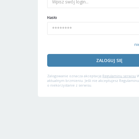
Hasło
ni
ZALOGUJ SIĘ
Zalogowanie oznacza akceptację
Regulaminu serwisu
W
aktualnym brzmieniu. Jeśli nie akceptujesz Regulaminu
o niekorzystanie z serwisu.