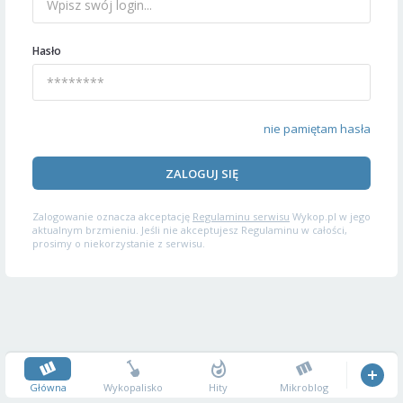
Hasło
nie pamiętam hasła
ZALOGUJ SIĘ
Zalogowanie oznacza akceptację
Regulaminu serwisu
Wykop.pl w jego
aktualnym brzmieniu. Jeśli nie akceptujesz Regulaminu w całości,
prosimy o niekorzystanie z serwisu.
Główna
Wykopalisko
Hity
Mikroblog