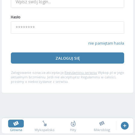
Hasło
nie pamiętam hasła
ZALOGUJ SIĘ
Zalogowanie oznacza akceptację
Regulaminu serwisu
Wykop.pl w jego
aktualnym brzmieniu. Jeśli nie akceptujesz Regulaminu w całości,
prosimy o niekorzystanie z serwisu.
Główna
Wykopalisko
Hity
Mikroblog