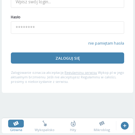
Hasło
nie pamiętam hasła
ZALOGUJ SIĘ
Zalogowanie oznacza akceptację
Regulaminu serwisu
Wykop.pl w jego
aktualnym brzmieniu. Jeśli nie akceptujesz Regulaminu w całości,
prosimy o niekorzystanie z serwisu.
Główna
Wykopalisko
Hity
Mikroblog