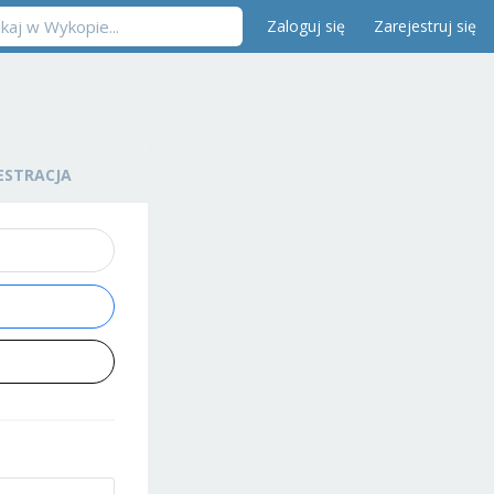
Zaloguj się
Zarejestruj się
ESTRACJA