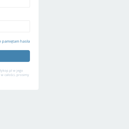
e pamiętam hasła
ykop.pl w jego
 w całości, prosimy