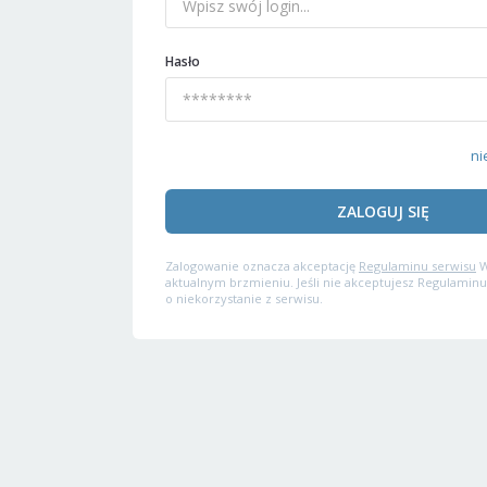
Hasło
ni
ZALOGUJ SIĘ
Zalogowanie oznacza akceptację
Regulaminu serwisu
W
aktualnym brzmieniu. Jeśli nie akceptujesz Regulaminu
o niekorzystanie z serwisu.