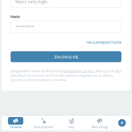
Hasło
nie pamiętam hasła
ZALOGUJ SIĘ
Zalogowanie oznacza akceptację
Regulaminu serwisu
Wykop.pl w jego
aktualnym brzmieniu. Jeśli nie akceptujesz Regulaminu w całości,
prosimy o niekorzystanie z serwisu.
Główna
Wykopalisko
Hity
Mikroblog