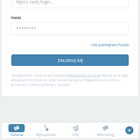
Hasło
nie pamiętam hasła
ZALOGUJ SIĘ
Zalogowanie oznacza akceptację
Regulaminu serwisu
Wykop.pl w jego
aktualnym brzmieniu. Jeśli nie akceptujesz Regulaminu w całości,
prosimy o niekorzystanie z serwisu.
Główna
Wykopalisko
Hity
Mikroblog