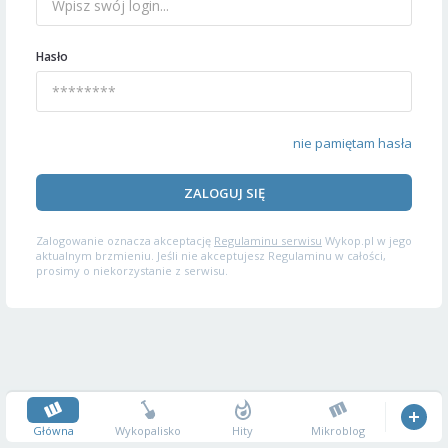
Hasło
nie pamiętam hasła
ZALOGUJ SIĘ
Zalogowanie oznacza akceptację
Regulaminu serwisu
Wykop.pl w jego
aktualnym brzmieniu. Jeśli nie akceptujesz Regulaminu w całości,
prosimy o niekorzystanie z serwisu.
Główna
Wykopalisko
Hity
Mikroblog