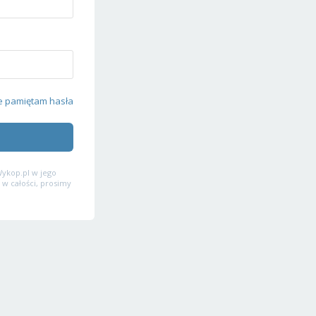
e pamiętam hasła
ykop.pl w jego
 w całości, prosimy