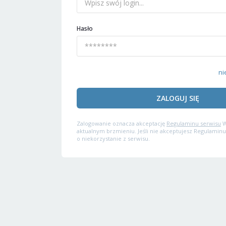
Hasło
ni
ZALOGUJ SIĘ
Zalogowanie oznacza akceptację
Regulaminu serwisu
W
aktualnym brzmieniu. Jeśli nie akceptujesz Regulaminu
o niekorzystanie z serwisu.