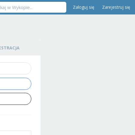
Zaloguj się
Zarejestruj się
ESTRACJA