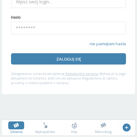
Hasło
nie pamiętam hasła
ZALOGUJ SIĘ
Zalogowanie oznacza akceptację
Regulaminu serwisu
Wykop.pl w jego
aktualnym brzmieniu. Jeśli nie akceptujesz Regulaminu w całości,
prosimy o niekorzystanie z serwisu.
Główna
Wykopalisko
Hity
Mikroblog