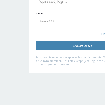
Hasło
ni
ZALOGUJ SIĘ
Zalogowanie oznacza akceptację
Regulaminu serwisu
W
aktualnym brzmieniu. Jeśli nie akceptujesz Regulaminu
o niekorzystanie z serwisu.