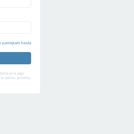
e pamiętam hasła
ykop.pl w jego
 w całości, prosimy