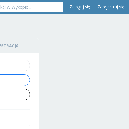
Zaloguj się
Zarejestruj się
ESTRACJA