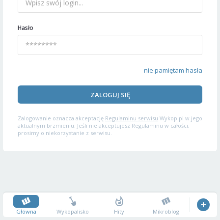
Hasło
nie pamiętam hasła
ZALOGUJ SIĘ
Zalogowanie oznacza akceptację
Regulaminu serwisu
Wykop.pl w jego
aktualnym brzmieniu. Jeśli nie akceptujesz Regulaminu w całości,
prosimy o niekorzystanie z serwisu.
Główna
Wykopalisko
Hity
Mikroblog