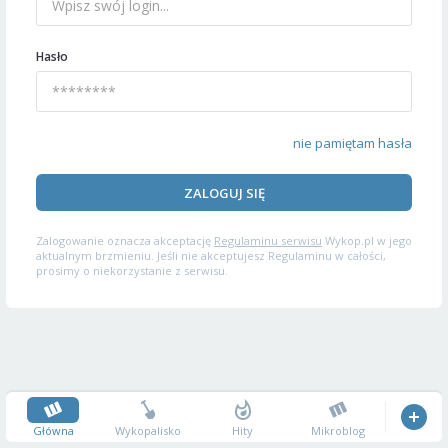
Hasło
nie pamiętam hasła
ZALOGUJ SIĘ
Zalogowanie oznacza akceptację
Regulaminu serwisu
Wykop.pl w jego
aktualnym brzmieniu. Jeśli nie akceptujesz Regulaminu w całości,
prosimy o niekorzystanie z serwisu.
Główna
Wykopalisko
Hity
Mikroblog