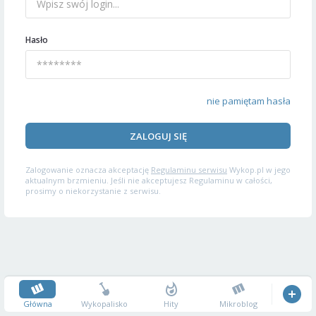
Hasło
nie pamiętam hasła
ZALOGUJ SIĘ
Zalogowanie oznacza akceptację
Regulaminu serwisu
Wykop.pl w jego
aktualnym brzmieniu. Jeśli nie akceptujesz Regulaminu w całości,
prosimy o niekorzystanie z serwisu.
Główna
Wykopalisko
Hity
Mikroblog