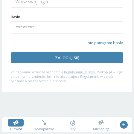
Hasło
nie pamiętam hasła
ZALOGUJ SIĘ
Zalogowanie oznacza akceptację
Regulaminu serwisu
Wykop.pl w jego
aktualnym brzmieniu. Jeśli nie akceptujesz Regulaminu w całości,
prosimy o niekorzystanie z serwisu.
Główna
Wykopalisko
Hity
Mikroblog