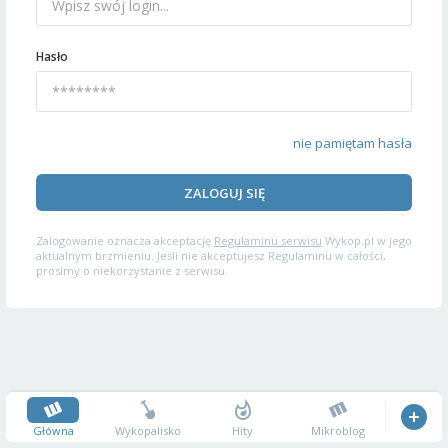
Hasło
nie pamiętam hasła
ZALOGUJ SIĘ
Zalogowanie oznacza akceptację
Regulaminu serwisu
Wykop.pl w jego
aktualnym brzmieniu. Jeśli nie akceptujesz Regulaminu w całości,
prosimy o niekorzystanie z serwisu.
Główna
Wykopalisko
Hity
Mikroblog