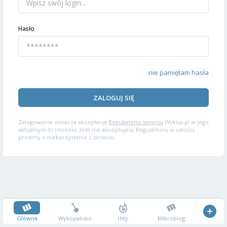
Hasło
nie pamiętam hasła
ZALOGUJ SIĘ
Zalogowanie oznacza akceptację
Regulaminu serwisu
Wykop.pl w jego
aktualnym brzmieniu. Jeśli nie akceptujesz Regulaminu w całości,
prosimy o niekorzystanie z serwisu.
Główna
Wykopalisko
Hity
Mikroblog