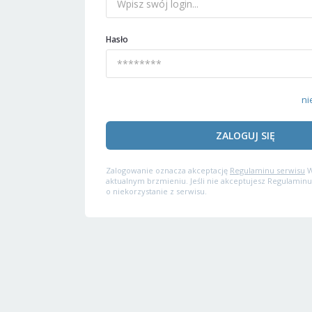
Hasło
ni
ZALOGUJ SIĘ
Zalogowanie oznacza akceptację
Regulaminu serwisu
W
aktualnym brzmieniu. Jeśli nie akceptujesz Regulaminu
o niekorzystanie z serwisu.