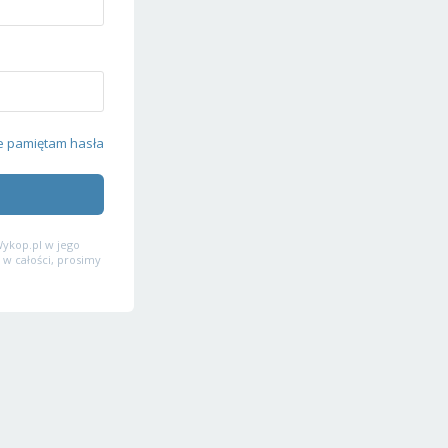
e pamiętam hasła
ykop.pl w jego
 w całości, prosimy