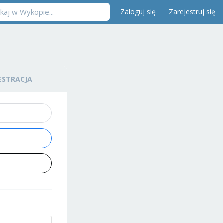
Zaloguj się
Zarejestruj się
ESTRACJA