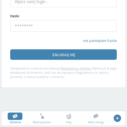
Hasło
nie pamiętam hasła
ZALOGUJ SIĘ
Zalogowanie oznacza akceptację
Regulaminu serwisu
Wykop.pl w jego
aktualnym brzmieniu. Jeśli nie akceptujesz Regulaminu w całości,
prosimy o niekorzystanie z serwisu.
Główna
Wykopalisko
Hity
Mikroblog