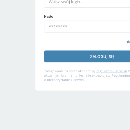
Hasło
ni
ZALOGUJ SIĘ
Zalogowanie oznacza akceptację
Regulaminu serwisu
W
aktualnym brzmieniu. Jeśli nie akceptujesz Regulaminu
o niekorzystanie z serwisu.