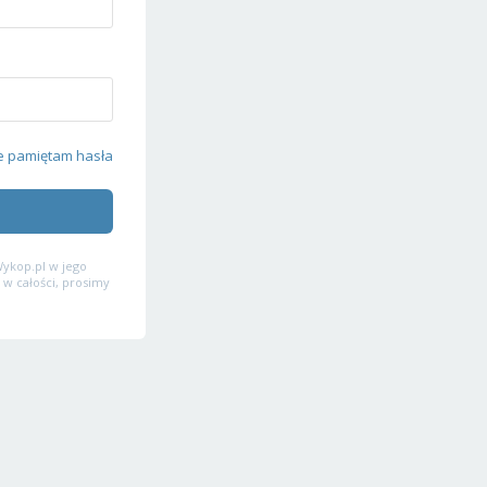
e pamiętam hasła
ykop.pl w jego
 w całości, prosimy