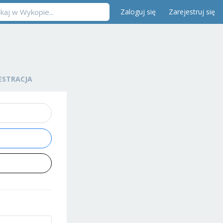
Zaloguj się
Zarejestruj się
ESTRACJA