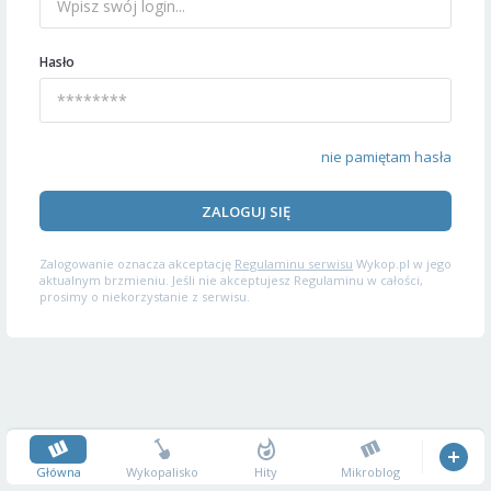
Hasło
nie pamiętam hasła
ZALOGUJ SIĘ
Zalogowanie oznacza akceptację
Regulaminu serwisu
Wykop.pl w jego
aktualnym brzmieniu. Jeśli nie akceptujesz Regulaminu w całości,
prosimy o niekorzystanie z serwisu.
Główna
Wykopalisko
Hity
Mikroblog