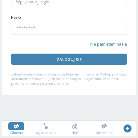
Hasło
nie pamiętam hasła
ZALOGUJ SIĘ
Zalogowanie oznacza akceptację
Regulaminu serwisu
Wykop.pl w jego
aktualnym brzmieniu. Jeśli nie akceptujesz Regulaminu w całości,
prosimy o niekorzystanie z serwisu.
Główna
Wykopalisko
Hity
Mikroblog