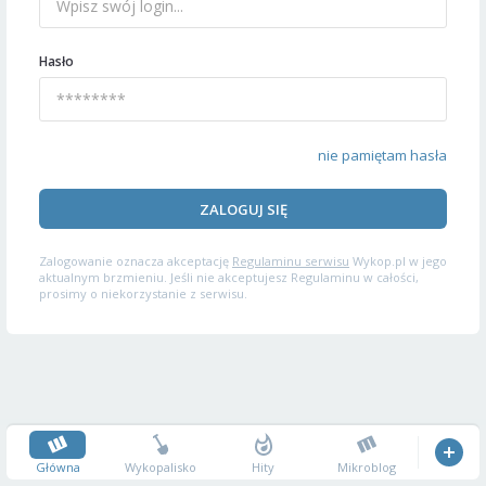
Hasło
nie pamiętam hasła
ZALOGUJ SIĘ
Zalogowanie oznacza akceptację
Regulaminu serwisu
Wykop.pl w jego
aktualnym brzmieniu. Jeśli nie akceptujesz Regulaminu w całości,
prosimy o niekorzystanie z serwisu.
Główna
Wykopalisko
Hity
Mikroblog