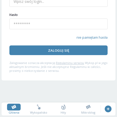
Hasło
nie pamiętam hasła
ZALOGUJ SIĘ
Zalogowanie oznacza akceptację
Regulaminu serwisu
Wykop.pl w jego
aktualnym brzmieniu. Jeśli nie akceptujesz Regulaminu w całości,
prosimy o niekorzystanie z serwisu.
Główna
Wykopalisko
Hity
Mikroblog