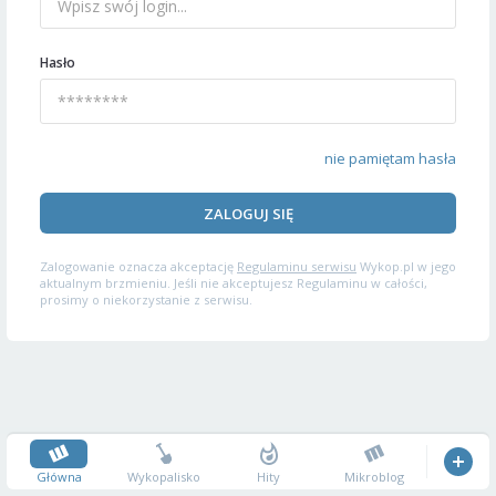
Hasło
nie pamiętam hasła
ZALOGUJ SIĘ
Zalogowanie oznacza akceptację
Regulaminu serwisu
Wykop.pl w jego
aktualnym brzmieniu. Jeśli nie akceptujesz Regulaminu w całości,
prosimy o niekorzystanie z serwisu.
Główna
Wykopalisko
Hity
Mikroblog